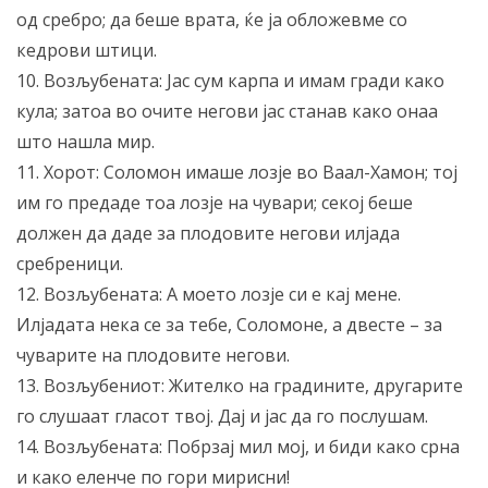
од сребро; да беше врата, ќе ја обложевме со
кедрови штици.
10. Возљубената: Јас сум карпа и имам гради како
кула; затоа во очите негови јас станав како онаа
што нашла мир.
11. Хорот: Соломон имаше лозје во Ваал-Хамон; тој
им го предаде тоа лозје на чувари; секој беше
должен да даде за плодовите негови илјада
сребреници.
12. Возљубената: А моето лозје си е кај мене.
Илјадата нека се за тебе, Соломоне, а двесте – за
чуварите на плодовите негови.
13. Возљубениот: Жителко на градините, другарите
го слушаат гласот твој. Дај и јас да го послушам.
14. Возљубената: Побрзај мил мој, и биди како срна
и како еленче по гори мирисни!