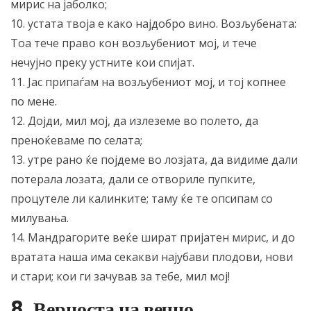
мирис на јаболко;
10. устата твоја е како најдобро вино. Возљубената:
Тоа тече право кон возљубениот мој, и тече
нечујно преку устните кои спијат.
11. Јас припаѓам на возљубениот мој, и тој копнее
по мене.
12. Дојди, мил мој, да излеземе во полето, да
преноќеваме по селата;
13. утре рано ќе појдеме во лозјата, да видиме дали
потерала лозата, дали се отвориле пупките,
процутеле ли калинките; таму ќе те опсипам со
милувања.
14. Мандрагорите веќе шират пријатен мирис, и до
вратата наша има секакви најубави плодови, нови
и стари; кои ги зачував за тебе, мил мој!
8. Верноста на вечно