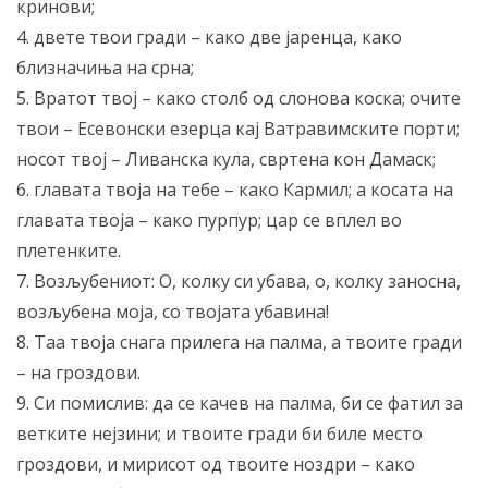
кринови;
4. двете твои гради – како две јаренца, како
близначиња на срна;
5. Вратот твој – како столб од слонова коска; очите
твои – Есевонски езерца кај Ватравимските порти;
носот твој – Ливанска кула, свртена кон Дамаск;
6. главата твоја на тебе – како Кармил; а косата на
главата твоја – како пурпур; цар се вплел во
плетенките.
7. Возљубениот: О, колку си убава, о, колку заносна,
возљубена моја, со твојата убавина!
8. Таа твоја снага прилега на палма, а твоите гради
– на гроздови.
9. Си помислив: да се качев на палма, би се фатил за
ветките нејзини; и твоите гради би биле место
гроздови, и мирисот од твоите ноздри – како