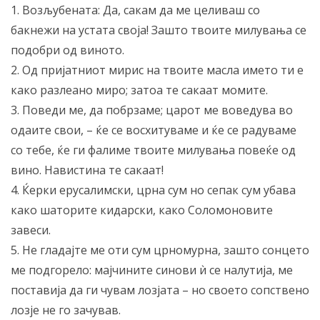
1. Возљубената: Да, сакам да ме целиваш со
бакнежи на устата своја! Зашто твоите милувања се
подобри од виното.
2. Од пријатниот мирис на твоите масла името ти е
како разлеано миро; затоа те сакаат момите.
3. Поведи ме, да побрзаме; царот ме воведува во
одаите свои, – ќе се восхитуваме и ќе се радуваме
со тебе, ќе ги фалиме твоите милувања повеќе од
вино. Навистина те сакаат!
4. Ќерки ерусалимски, црна сум но сепак сум убава
како шаторите кидарски, како Соломоновите
завеси.
5. Не гладајте ме оти сум црномурна, зашто сонцето
ме подгорело: мајчините синови ѝ се налутија, ме
поставија да ги чувам лозјата – но своето сопствено
лозје не го зачував.