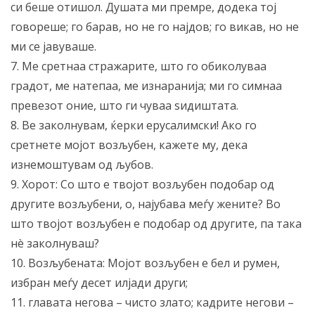
си беше отишол. Душата ми премре, додека тој
говореше; го барав, но не го најдов; го викав, но не
ми се јавуваше.
7. Ме сретнаа стражарите, што го обиколуваа
градот, ме натепаа, ме изнаранија; ми го симнаа
превезот оние, што ги чуваа ѕидиштата.
8. Ве заколнувам, ќерки ерусалимски! Ако го
сретнете мојот возљубен, кажете му, дека
изнемоштувам од љубов.
9. Хорот: Со што е твојот возљубен подобар од
другите возљубени, о, најубава меѓу жените? Во
што твојот возљубен е подобар од другите, па така
нè заколнуваш?
10. Возљубената: Мојот возљубен е бел и румен,
избран меѓу десет илјади други;
11. главата негова – чисто злато; кадрите негови –