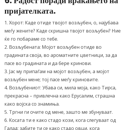
6. Радост поради враќањето на
пријателката.
1. Хорот: Каде отиде твојот возљубен, о, најубава
меѓу жените? Каде скришна твојот возљубен? Ние
ќе го побараме со тебе.
2. Возљубената: Мојот возљубен отиде во
градината своја, во ароматните цветници, за да
пасе во градината и да бере кринови.
3. Јас му припаѓам на мојот возљубен, а мојот
возљубен мене; тој пасе меѓу криновите.
4. Возљубениот: Убава си, мила моја, како Тирса,
прекрасна – привлечна како Ерусалим, страшна
како војска со знамиња.
5. Тргни ги очите од мене, зашто ме збунуваат.
6. Косата ти е како стадо кози, кога слегуваат од
Галад; забите ти се како стадо овци, кога