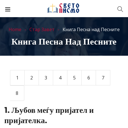
Home
Стар Завет
Книга Песна над Песните
Книга Песна Над Песните
1
2
3
4
5
6
7
8
1. Љубов меѓу пријател и
пријателка.