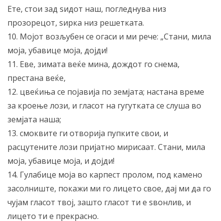
Ете, стои зад ѕидот наш, погледнува низ
прозорецот, ѕирка низ решетката.
10. Мојот возљубен се огаси и ми рече: „Стани, мила
моја, убавице моја, дојди!
11. Еве, зимата веќе мина, дождот го снема,
престана веќе,
12. цвеќиња се појавија по земјата; настана време
за кроење лози, и гласот на гугутката се слуша во
земјата наша;
13. смоквите ги отворија пупките свои, и
расцутените лози пријатно мирисаат. Стани, мила
моја, убавице моја, и дојди!
14. Гулабице моја во карпест пролом, под камено
засолниште, покажи ми го лицето свое, дај ми да го
чујам гласот твој, зашто гласот ти е ѕвонлив, и
лицето ти е прекрасно.