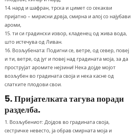
14. нард и шафран, трска и цимет со секакви
пријатно – мирисни дрвја, смирна и алој со најубави
ароми,
15. ти си градински извор, кладенец од жива вода,
што истечува од Ливан.
16. Возљубената: Подигни се, ветре, од север, повеј
и ти, ветре, од југ и повеј над градината моја, за да
прострујат аромите нејзини! Нека дојде мојот
возљубен во градината своја и нека касне од
слатките плодови свои.
5. Пријателката тагува поради
разделба.
1. Возљубениот: Дојдов во градината своја,
сестричке невесто, ја обрав смирната моја и