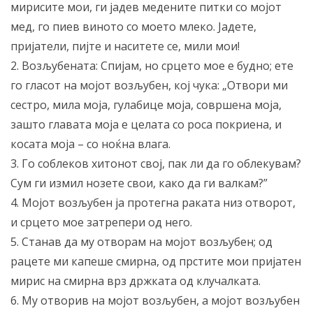
мирисите мои, ги јадев медените питки со мојот
мед, го пиев виното со моето млеко. Јадете,
пријатели, пијте и наситете се, мили мои!
2. Возљубената: Спијам, но срцето мое е будно; ете
го гласот на мојот возљубен, кој чука: „Отвори ми
сестро, мила моја, гулабице моја, совршена моја,
зашто главата моја е целата со роса покриена, и
косата моја – со ноќна влага.
3. Го соблеков хитонот свој, пак ли да го облекувам?
Сум ги измил нозете свои, како да ги валкам?”
4. Мојот возљубен ја протегна раката низ отворот,
и срцето мое затрепери од него.
5. Станав да му отворам на мојот возљубен; од
рацете ми капеше смирна, од прстите мои пријатен
мирис на смирна врз држката од клучалката.
6. Му отворив на мојот возљубен, а мојот возљубен