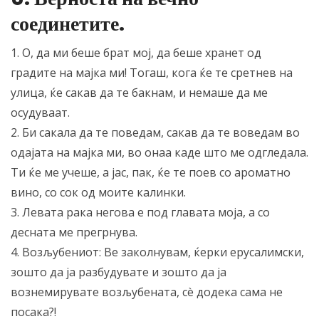
соединетите.
1. О, да ми беше брат мој, да беше хранет од
градите на мајка ми! Тогаш, кога ќе те сретнев на
улица, ќе сакав да те бакнам, и немаше да ме
осудуваат.
2. Би сакала да те поведам, сакав да те воведам во
одајата на мајка ми, во онаа каде што ме одгледала.
Ти ќе ме учеше, а јас, пак, ќе те поев со ароматно
вино, со сок од моите калинки.
3. Левата рака негова е под главата моја, а со
десната ме прегрнува.
4. Возљубениот: Ве заколнувам, ќерки ерусалимски,
зошто да ја разбудувате и зошто да ја
вознемирувате возљубената, сè додека сама не
посака?!