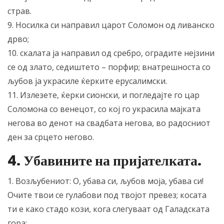
страв.
9. Носилка си направил царот Соломон од ливанско
дрво;
10. скалата ја направил од сребро, оградите нејзини
се од злато, седиштето – порфир; внатрешноста со
љубов ја украсиле ќерките ерусалимски.
11. Излезете, ќерки сионски, и погледајте го цар
Соломона со венецот, со кој го украсила мајката
негова во денот на свадбата негова, во радосниот
ден за срцето негово.
4. Убавините на пријателката.
1. Возљубениот: О, убава си, љубов моја, убава си!
Очите твои се гулабови под твојот превез; косата
ти е како стадо кози, кога слегуваат од Галадската
гора;