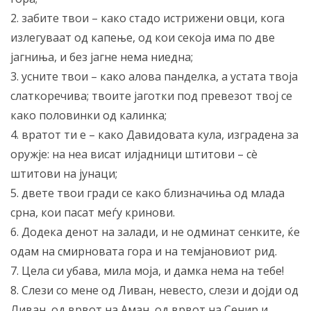
2. забите твои – како стадо истрижени овци, кога
излегуваат од капење, од кои секоја има по две
јагниња, и без јагне нема ниедна;
3. усните твои – како алова панделка, а устата твоја
слаткоречива; твоите јаготки под превезот твој се
како половинки од калинка;
4. вратот ти е – како Давидовата кула, изградена за
оружје: на неа висат илјадници штитови – сè
штитови на јунаци;
5. двете твои гради се како близначиња од млада
срна, кои пасат меѓу кринови.
6. Додека денот на залади, и не одминат сенките, ќе
одам на смирновата гора и на темјановиот рид.
7. Цела си убава, мила моја, и дамка нема на тебе!
8. Слези со мене од Ливан, невесто, слези и дојди од
Ливан, од врвот на Аман, од врвот на Сенир и