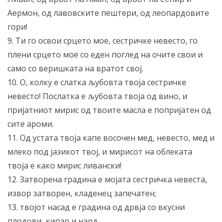
Аермон, од лавовските пештери, од леопардовите
гори!
9. Ти го освои срцето мое, сестричке невесто, го
плени срцето мое со еден поглед на очите свои и
само со веришката на вратот свој.
10. О, колку е слатка љубовта твоја сестричке
невесто! Послатка е љубовта твоја од вино, и
пријатниот мирис од твоите масла е попријатен од
сите ароми.
11. Од устата твоја капе восочен мед, невесто, мед и
млеко под јазикот твој, и мирисот на облеката
твоја е како мирис ливански!
12. Затворена градина е мојата сестричка невеста,
извор затворен, кладенец запечатен;
13. твојот насад е градина од дрвја со вкусни
плодови, кипар и нард,