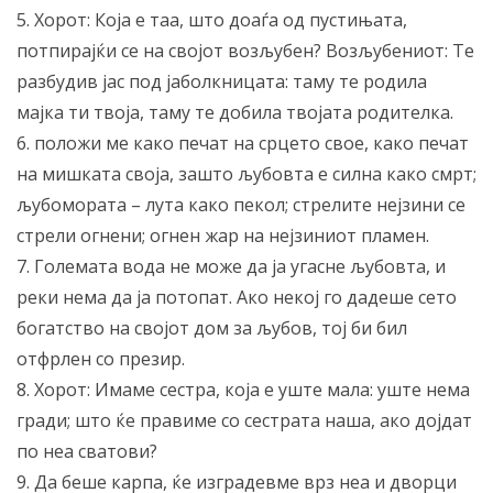
5. Хорот: Која е таа, што доаѓа од пустињата,
потпирајќи се на својот возљубен? Возљубениот: Те
разбудив јас под јаболкницата: таму те родила
мајка ти твоја, таму те добила твојата родителка.
6. положи ме како печат на срцето свое, како печат
на мишката своја, зашто љубовта е силна како смрт;
љубомората – лута како пекол; стрелите нејзини се
стрели огнени; огнен жар на нејзиниот пламен.
7. Големата вода не може да ја угасне љубовта, и
реки нема да ја потопат. Ако некој го дадеше сето
богатство на својот дом за љубов, тој би бил
отфрлен со презир.
8. Хорот: Имаме сестра, која е уште мала: уште нема
гради; што ќе правиме со сестрата наша, ако дојдат
по неа сватови?
9. Да беше карпа, ќе изградевме врз неа и дворци