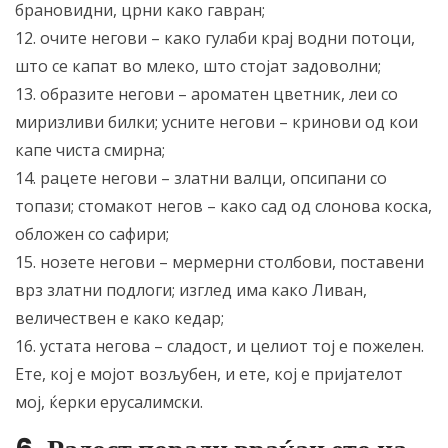
брановидни, црни како гавран;
12. очите негови – како гулаби крај водни потоци,
што се капат во млеко, што стојат задоволни;
13. образите негови – ароматен цветник, леи со
миризливи билки; усните негови – кринови од кои
капе чиста смирна;
14. рацете негови – златни валци, опсипани со
топази; стомакот негов – како сад од слонова коска,
обложен со сафири;
15. нозете негови – мермерни столбови, поставени
врз златни подлоги; изглед има како Ливан,
величествен е како кедар;
16. устата негова – сладост, и целиот тој е пожелен.
Ете, кој е мојот возљубен, и ете, кој е пријателот
мој, ќерки ерусалимски.