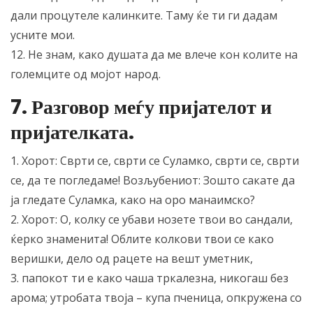
дали процутеле калинките. Таму ќе ти ги дадам
усните мои.
12. Не знам, како душата да ме влече кон колите на
големците од мојот народ.
7. Разговор меѓу пријателот и
пријателката.
1. Хорот: Сврти се, сврти се Суламко, сврти се, сврти
се, да те погледаме! Возљубениот: Зошто сакате да
ја гледате Суламка, како на оро манаимско?
2. Хорот: О, колку се убави нозете твои во сандали,
ќерко знаменита! Облите колкови твои се како
веришки, дело од рацете на вешт уметник,
3. папокот ти е како чаша тркалезна, никогаш без
арома; утробата твоја – купа пченица, опкружена со