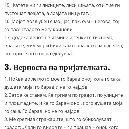
15. Фатете ни ги лисиците, лисичињата, оти тие ги
пустошат лозјата, а лозјата ни цутат.
16. Мојот возљубен е мој, јас, пак, сум – негова; тој
го пасе стадото меѓу кринови.
17. Додека денот не измине и сенките ги снема,
врати се, мил мој, и биди како срна, како млад елен,
по горите што не разделуваат.
3. Верноста на пријателката.
1. Ноќва во леглото мое го барав оној, кога го сака
душата моја, го барав и не го најдов.
2. Затоа ќе станам, ќе тргнам по градот, по улиците
и плоштадите, и ќе го барам оној, кого душата моја
го сака. Го барав, но не го најдов.
3. Ме сретнаа стражарите, што го обиколуваат
градот: „Дали го видовте – ги прашав – оној, кого