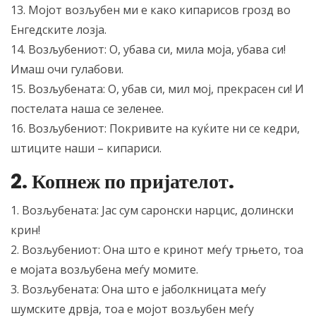
13. Мојот возљубен ми е како кипарисов грозд во
Енгедските лозја.
14. Возљубениот: О, убава си, мила моја, убава си!
Имаш очи гулабови.
15. Возљубената: О, убав си, мил мој, прекрасен си! И
постелата наша се зеленее.
16. Возљубениот: Покривите на куќите ни се кедри,
штиците наши – кипариси.
2. Копнеж по пријателот.
1. Возљубената: Јас сум саронски нарцис, долински
крин!
2. Возљубениот: Она што е кринот меѓу трњето, тоа
е мојата возљубена меѓу момите.
3. Возљубената: Она што е јаболкницата меѓу
шумските дрвја, тоа е мојот возљубен меѓу