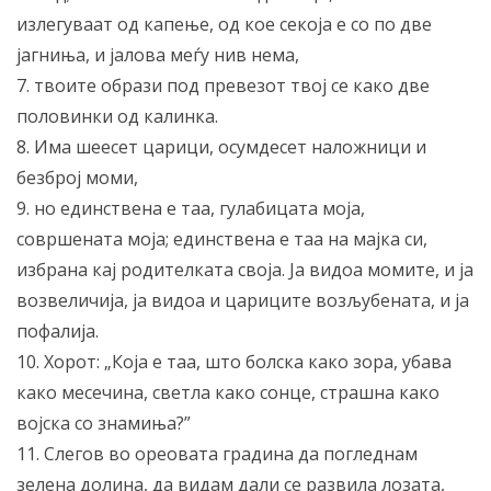
излегуваат од капење, од кое секоја е со по две
јагниња, и јалова меѓу нив нема,
7. твоите образи под превезот твој се како две
половинки од калинка.
8. Има шеесет царици, осумдесет наложници и
безброј моми,
9. но единствена е таа, гулабицата моја,
совршената моја; единствена е таа на мајка си,
избрана кај родителката своја. Ја видоа момите, и ја
возвеличија, ја видоа и цариците возљубената, и ја
пофалија.
10. Хорот: „Која е таа, што болска како зора, убава
како месечина, светла како сонце, страшна како
војска со знамиња?”
11. Слегов во ореовата градина да погледнам
зелена долина, да видам дали се развила лозата,