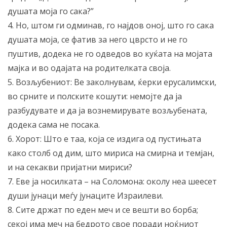
душата моја го сака?”
4. Но, штом ги одминав, го најдов оној, што го сака
душата моја, се фатив за него цврсто и не го
пуштив, додека не го одведов во куќата на мојата
мајка и во одајата на родителката своја.
5. Возљубениот: Ве заколнувам, ќерки ерусалимски,
во срните и полските кошути: немојте да ја
разбудувате и да ја вознемирувате возљубената,
додека сама не посака.
6. Хорот: Што е таа, која се издига од пустињата
како столб од дим, што мириса на смирна и темјан,
и на секакви пријатни мириси?
7. Еве ја носилката – на Соломона: околу неа шеесет
души јунаци меѓу јунаците Израилеви.
8. Сите држат по еден меч и се вешти во борба;
секој има меч на бедрото свое поради ноќниот