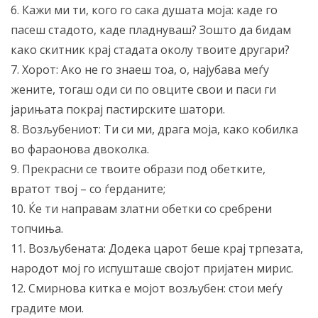
6. Кажи ми ти, кого го сака душата моја: каде го
пасеш стадото, каде пладнуваш? Зошто да бидам
како скитник крај стадата околу твоите другари?
7. Хорот: Ако не го знаеш тоа, о, најубава меѓу
жените, тогаш оди си по овците свои и паси ги
јарињата покрај пастирските шатори.
8. Возљубениот: Ти си ми, драга моја, како кобилка
во фараонова двоколка.
9. Прекрасни се твоите образи под обетките,
вратот твој – со ѓерданите;
10. Ќе ти направам златни обетки со сребрени
топчиња.
11. Возљубената: Додека царот беше крај трпезата,
народот мој го испушташе својот пријатен мирис.
12. Смирнова китка е мојот возљубен: стои меѓу
градите мои.