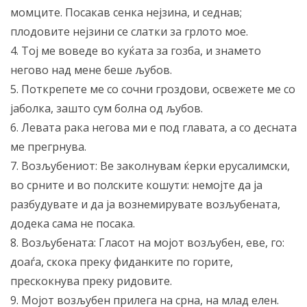
момците. Посакав сенка нејзина, и седнав;
плодовите нејзини се слатки за грлото мое.
4. Тој ме воведе во куќата за гозба, и знамето
негово над мене беше љубов.
5. Поткрепете ме со сочни гроздови, освежете ме со
јаболка, зашто сум болна од љубов.
6. Левата рака негова ми е под главата, а со десната
ме прегрнува.
7. Возљубениот: Ве заколнувам ќерки ерусалимски,
во срните и во полските кошути: немојте да ја
разбудувате и да ја вознемирувате возљубената,
додека сама не посака.
8. Возљубената: Гласот на мојот возљубен, еве, го:
доаѓа, скока преку фиданките по горите,
прескокнува преку ридовите.
9. Мојот возљубен прилега на срна, на млад елен.