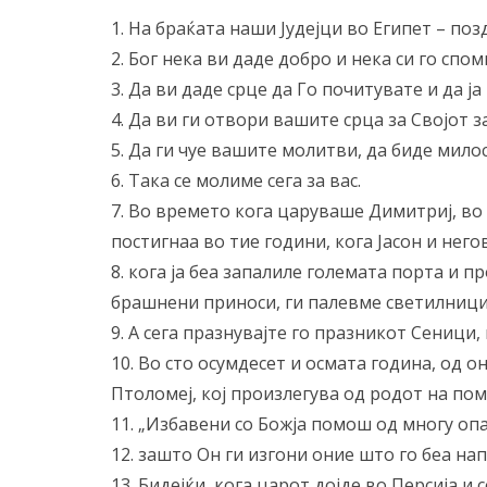
1. На браќата наши Јудејци во Египет – поз
2. Бог нека ви даде добро и нека си го спом
3. Да ви даде срце да Го почитувате и да ј
4. Да ви ги отвори вашите срца за Својот з
5. Да ги чуе вашите молитви, да биде мило
6. Така се молиме сега за вас.
7. Во времето кога царуваше Димитриј, во 
постигнаа во тие години, кога Јасон и нег
8. кога ја беа запалиле големата порта и 
брашнени приноси, ги палевме светилници
9. А сега празнувајте го празникот Сеници,
10. Во сто осумдесет и осмата година, од 
Птоломеј, кој произлегува од родот на по
11. „Избавени со Божја помош од многу оп
12. зашто Он ги изгони оние што го беа на
13. Бидејќи, кога царот дојде во Персија и