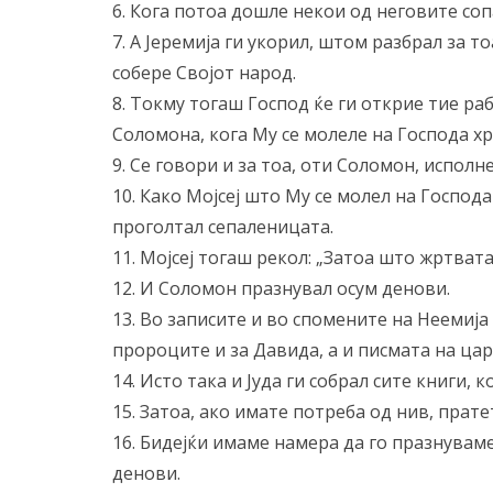
6. Кога потоа дошле некои од неговите сопа
7. А Јеремија ги укорил, штом разбрал за т
собере Својот народ.
8. Токму тогаш Господ ќе ги открие тие раб
Соломона, кога Му се молеле на Господа х
9. Се говори и за тоа, оти Соломон, испол
10. Како Мојсеј што Му се молел на Господа
проголтал сепаленицата.
11. Мојсеј тогаш рекол: „Затоа што жртвата 
12. И Соломон празнувал осум денови.
13. Во записите и во спомените на Неемија 
пророците и за Давида, а и писмата на цар
14. Исто така и Јуда ги собрал сите книги, 
15. Затоа, ако имате потреба од нив, прате
16. Бидејќи имаме намера да го празнуваме
денови.