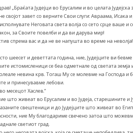
драв! „Браќата Јудејци во Ерусалим и во целата Јудејска
не својот завет со верните Свои слуги: Авраама, Исака и 
а исполнувате Неговата света волја со сето срце ваше и 
акон, за Своите повелби и да ви дарува мир!
стив спрема вас и да не ве напушта во време на неволја!
сто шеесет и деветтата година, ние, Јудејците ви бевм
овите истомисленици се беа одметнале од светата земја 
пролеале невина крв. Тогаш Му се молевме на Господа и
те и принесувавме лебови.
 во месецот Хаслев.”
оние што живеат во Ерусалим и во Јудеја, старешините и 
мазаните свештеници и до Јудејците што живеат во Егип
асности, ние Му благодариме свечено затоа што можевм
паднале светиот град.
 со него неговата војска, која се сметаше непобедлива, 