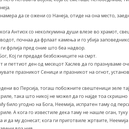
неја.
намера да се ожени со Нанеја, отиде на она место, заедн
а кога Антиох со неколкумина души влезе во храмот, св
сводот, почнаа да фрлаат камења и го убија заповеднико
 ги фрлија пред оние што беа надвор.
Бог, Кој ги предаде безбожниците на смрт.
ет и петтиот ден од месецот Хаслев да го празнуваме о
знувате празникот Сеници и празникот на огнот, установе
едени во Персија, тогаш побожните свештеници зеле тај
риле, така што никој не можел да го најде тоа скришно 
Му било угодно на Бога, Неемија, испратен таму од перс
ле. А кога го известиле дека таму не нашле оган, туку 
да и да му донесат; кога ги приготвиле жртвите, Неемиј
авени врз нив.