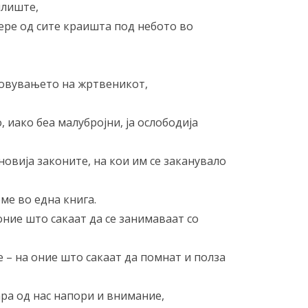
илиште,
бере од сите краишта под небото во
бновувањето на жртвеникот,
, иако беа малубројни, ја ослободија
ановија законите, на кои им се заканувало
ме во една книга.
оние што сакаат да се занимаваат со
 – на оние што сакаат да помнат и полза
бара од нас напори и внимание,