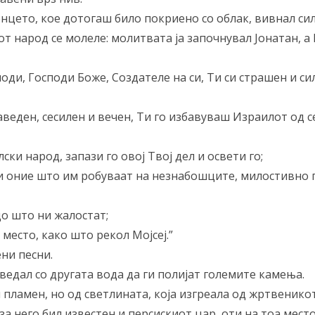
онцето, кое дотогаш било покриено со облак, вивнал силе
т народ се молеле: молитвата ја започнувал Јонатан, а 
споди, Господи Боже, Создателе на си, Ти си страшен и с
аведен, сесилен и вечен, Ти го избавуваш Израилот од с
ски народ, запази го овој Твој дел и освети го;
 ги оние што им робуваат на незнабошците, милостивно п
до што ни жалостат;
 место, како што рекол Мојсеј.”
ни песни.
оведал со другата вода да ги полијат големите камења.
н пламен, но од светлината, која изгреала од жртвеникот,
а за него бил известен и персискиот цар, оти на тоа мес