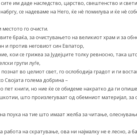
 на сите им даде наследство, царство, свештенство и свет
 набргу, се надеваме на Него, ќе нè помилува и ќе нè со
и местото го очисти.
еговите браќа, за очистувањето на великиот храм и за о
ан и против неговиот син Евпатор,
ние, кои се грижеа за Јудејците толку ревносно, така што
елски групи луѓе,
м, познат во целиот свет, го ослободија градот и ги вост
со Својата голема добрина –
во пет книги, но ние ќе се обидеме накратко да ги опише
ешкотии, што произлегуваат од обемниот материјал, за 
на поука на тие што имаат желба за читање, олеснување
та работа на скратување, ова ни најмалку не е лесно, а 