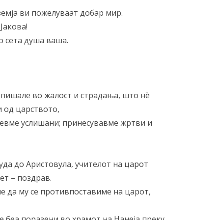
 земја ви пожелуваат добар мир.
Јакова!
со сета душа ваша.
е пишале во жалост и страдања, што нè
и од царството,
 бевме услишани; принесувавме жртви и
Јуда до Аристовула, учителот на царот
ет – поздрав.
е да му се противпоставиме на царот,
тие беа поразени во храмот на Нанеја преку