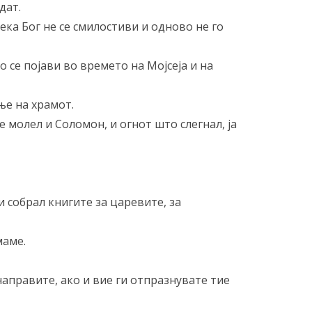
дат.
дека Бог не се смилостиви и одново не го
о се појави во времето на Мојсеја и на
ње на храмот.
е молел и Соломон, и огнот што слегнал, ја
и собрал книгите за царевите, за
маме.
направите, ако и вие ги отпразнувате тие