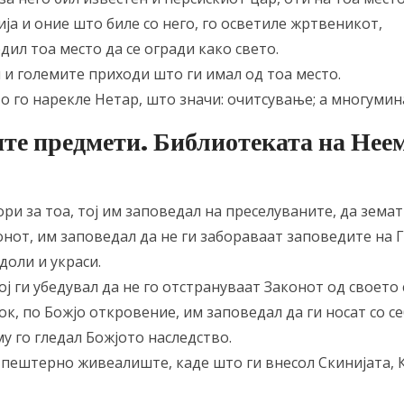
ија и оние што биле со него, го осветиле жртвеникот,
едил тоа место да се огради како свето.
ил и големите приходи што ги имал од тоа место.
то го нарекле Нетар, што значи: очитсување; а многумина
ните предмети. Библиотеката на Нее
ори за тоа, тој им заповедал на преселуваните, да земат
конот, им заповедал да не ги забораваат заповедите на Г
доли и украси.
тој ги убедувал да не го отстрануваат Законот од своето 
рок, по Божјо откровение, им заповедал да ги носат со се
аму го гледал Божјото наследство.
л пештерно живеалиште, каде што ги внесол Скинијата, 