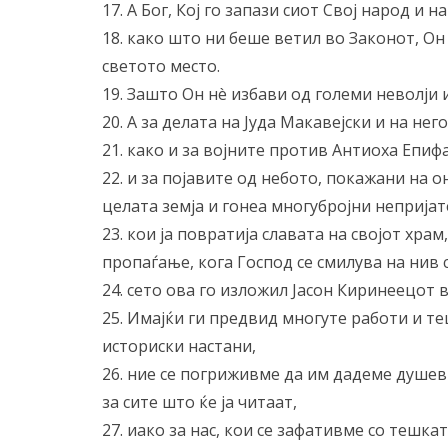
17. А Бог, Кој го запази сиот Свој народ и
18. како што ни беше ветил во Законот, Он
светото место.
19. Зашто Он нè избави од големи неволји 
20. А за делата на Јуда Макавејски и на н
21. како и за војните против Антиоха Епиф
22. и за појавите од небото, покажани на о
целата земја и гонеа многубројни непријат
23. кои ја повратија славата на својот хра
пропаѓање, кога Господ се смилува на нив 
24. сето ова го изложил Јасон Киринеецот 
25. Имајќи ги предвид многуте работи и т
историски настани,
26. ние се погриживме да им дадеме душев
за сите што ќе ја читаат,
27. иако за нас, кои се зафативме со тешка