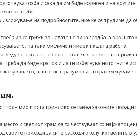
подготвува гозба и сака да им биде корисен и на другите
олно врз себе.
то изложување на подробностите, ние ќе се трудиме да 
треба да се грижи за целата нејзина градба, а оној што 
асувањето, па така мислиме и ние за нашата работа.
се иследува секоја посебност – тоа е својствено на првич
а, треба да биде краток и да ги избегнува исцрпните и
ме кажувањето, зашто не е разумно да го развлекуваме 
лим.
о потполн мир и кога грижливо се пазеа законите порад
а место и светиот храм да го чествуваат со најскапоцен
од своите приходи за сите расходи околу жртвените слу