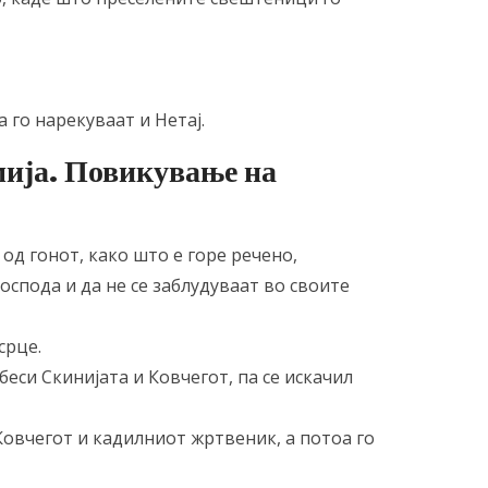
 го нарекуваат и Нетај.
мија. Повикување на
 од гонот, како што е горе речено,
оспода и да не се заблудуваат во своите
срце.
беси Скинијата и Ковчегот, па се искачил
Ковчегот и кадилниот жртвеник, а потоа го