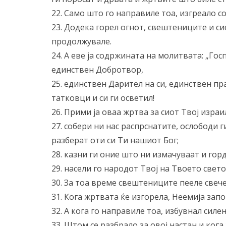
22. Само што го направиле тоа, изгреало с
23. Додека горел огнот, свештениците и сио
продолжувале.
24. А еве ја содржината на молитвата: „Го
единствен Добротвор,
25. единствен Дарител на си, единствен пр
татковци и си ги осветил!
26. Прими ја оваа жртва за сиот Твој израил
27. собери ни нас распрснатите, ослободи
разберат оти си Ти нашиот Бог;
28. казни ги оние што ни измачуваат и гор
29. насели го народот Твој на Твоето свето
30. За тоа време свештениците пееле свече
31. Кога жртвата ќе изгорела, Неемија зап
32. А кога го направиле тоа, избувнал силе
33. Штом се разбрало за овој настан и ког