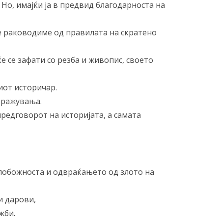
. Но, имајќи ја в предвид благодарноста на
се раководиме од правилата на скратено
ќе се зафати со резба и живопис, своето
ниот историчар.
стражувања.
предговорот на историјата, а самата
и побожноста и одвраќањето од злото на
и дарови,
жби.