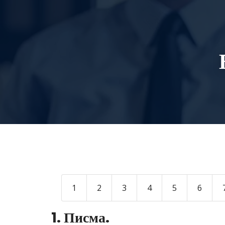
1
2
3
4
5
6
1. Писма.