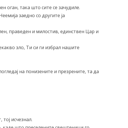
н оган, така што сите се зачудиле.
Неемија заедно со другите ја
илен, праведен и милостив, единствен Цар и
екакво зло, Ти си ги избрал нашите
огледај на понизените и презрените, та да
 тој исчезнал.
то, каде што преселените свештеници го