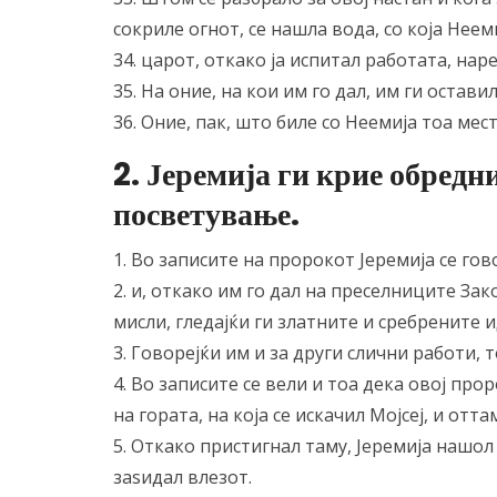
сокриле огнот, се нашла вода, со која Неем
34. царот, откако ја испитал работата, нар
35. На оние, на кои им го дал, им ги остав
36. Оние, пак, што биле со Неемија тоа мес
2. Јеремија ги крие обред
посветување.
1. Во записите на пророкот Јеремија се гов
2. и, откако им го дал на преселниците За
мисли, гледајќи ги златните и сребрените и
3. Говорејќи им и за други слични работи, 
4. Во записите се вели и тоа дека овој про
на гората, на која се искачил Мојсеј, и отт
5. Откако пристигнал таму, Јеремија нашо
заѕидал влезот.