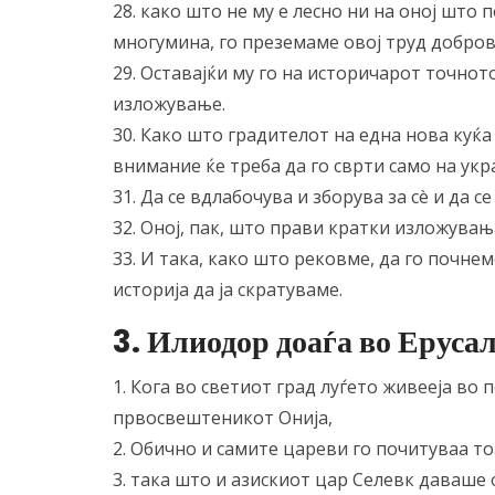
28. како што не му е лесно ни на оној што 
многумина, го преземаме овој труд добров
29. Оставајќи му го на историчарот точно
изложување.
30. Како што градителот на една нова куќа 
внимание ќе треба да го сврти само на укр
31. Да се вдлабочува и зборува за сè и да 
32. Оној, пак, што прави кратки изложувањ
33. И така, како што рековме, да го почне
историја да ја скратуваме.
3. Илиодор доаѓа во Еруса
1. Кога во светиот град луѓето живееја в
првосвештеникот Онија,
2. Обично и самите цареви го почитуваа то
3. така што и азискиот цар Селевк даваше 