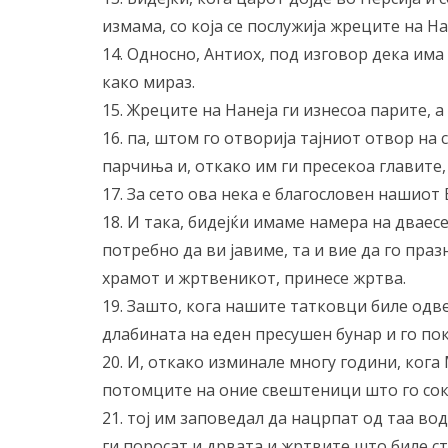
измама, со која се послужија жреците на На
14. Односно, Антиох, под изговор дека има 
како мираз.
15. Жреците на Нанеја ги изнесоа парите, 
16. па, штом го отворија тајниот отвор на 
парчиња и, откако им ги пресекоа главите,
17. За сето ова нека е благословен нашиот 
18. И така, бидејќи имаме намера на дваес
потребно да ви јавиме, та и вие да го пра
храмот и жртвеникот, принесе жртва.
19. Зашто, кога нашите татковци биле одв
длабината на еден пресушен бунар и го пок
20. И, откако изминале многу години, кога 
потомците на оние свештеници што го сокри
21. тој им заповедал да нацрпат од таа во
ги поросат и дрвата и жртвите што биле ст