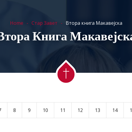
ПОЧЕТНА
10 СВЕТИ ЗАПОВЕДИ
СТАР ЗАВЕТ
Home
Стар Завет
Втора книга Макавејска
Втора Книга Макавејск
7
8
9
10
11
12
13
14