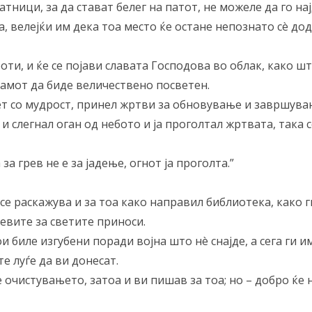
тници, за да стават белег на патот, не можеле да го нај
оа, велејќи им дека тоа место ќе остане непознато сè до
оти, и ќе се појави славата Господова во облак, како шт
рамот да биде величествено посветен.
нет со мудрост, принел жртви за обновување и завршува
 и слегнал оган од небото и ја проголтал жртвата, така с
за грев не е за јадење, огнот ја проголта.”
се раскажува и за тоа како направил библиотека, како г
евите за светите приноси.
кои биле изгубени поради војна што нè снајде, а сега ги и
те луѓе да ви донесат.
 очистувањето, затоа и ви пишав за тоа; но – добро ќе 