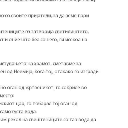
о со своите пријатели, за да земе пари
ештениците го затворија светилиштето,
т и оние што беа со него, ги исекоа на
чистувањето на храмот, сметавме за
н од Неемија, кога тој, отакако го изгради
но оган од жртвеникот, го сокриле во
место.
искиот цар, го побарал тој оган од
само густа вода,
а им рекол на свештениците со таа вода да